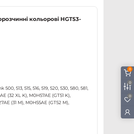
дорозчинні кольорові HGT53-
0
0
00, 513, 515, 516, 519, 520, 530, 580, 581,
V24AE (32 XL K), M0H57AE (GT51 K),
0
27AE (31 M), M0H55AE (GT52 M),