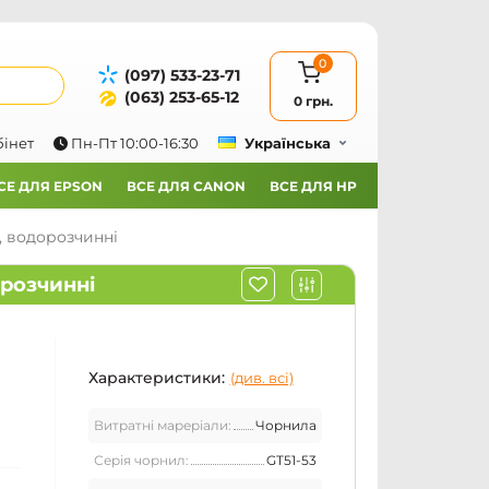
0
(097) 533-23-71
(063) 253-65-12
0 грн.
бінет
Пн-Пт 10:00-16:30
Українська
СЕ ДЛЯ EPSON
ВСЕ ДЛЯ CANON
ВСЕ ДЛЯ HP
т, водорозчинні
орозчинні
Характеристики:
(див. всі)
Витратні мареріали:
Чорнила
Серія чорнил:
GT51-53