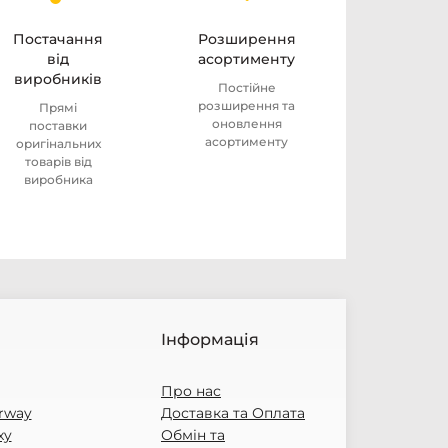
Постачання
Розширення
від
асортименту
виробників
Постійне
розширення та
Прямі
оновлення
поставки
асортименту
оригінальних
товарів від
виробника
Інформація
Про нас
rway
Доставка та Оплата
xy
Обмін та