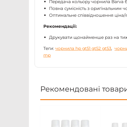
Передача кольору чорнила Barva б
Повна сумісність з оригінальним 
Оптимальне співвідношення ціна/я
Рекомендації:
Друкувати щонайменше раз на ти
Теги:
чорнила hp gt51 gt52 gt53
,
чорни
mp
Рекомендовані товар