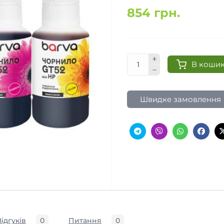
854 грн.
В коши
Швидке замовлення
Відгуків
0
Питання
0