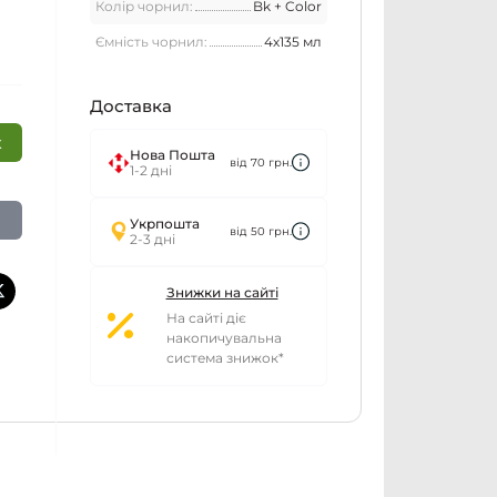
Колір чорнил:
Bk + Color
Ємність чорнил:
4х135 мл
Доставка
к
Нова Пошта
від 70 грн.
1-2 дні
Укрпошта
від 50 грн.
2-3 дні
Знижки на сайті
На сайті діє
накопичувальна
система знижок*