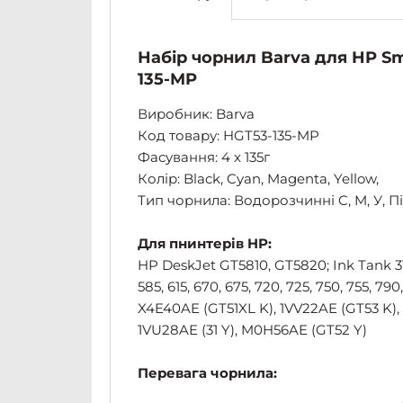
Набір чорнил Barva для HP Sm
135-MP
Виробник: Barva
Код товару: HGT53-135-MP
Фасування: 4 x 135г
Колір: Black, Cyan, Magenta, Yellow,
Тип чорнила: Водорозчинні C, M, У, 
Для пнинтерів HP:
HP DeskJet GT5810, GT5820; Ink Tank 310, 3
585, 615, 670, 675, 720, 725, 750, 755, 7
X4E40AE (GT51XL K), 1VV22AE (GT53 K),
1VU28AE (31 Y), M0H56AE (GT52 Y)
Перевага чорнила: