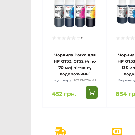
0
Чорнила Barva для
Чорнила
HP GT53, GT52 (4 по
HP GT53
70 мл) пігмент,
135 мл
водорозчинні
водо
Код товару:
HGT53-070-MP
Код товар
452 грн.
854 гр