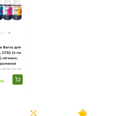
0
 Barva для
, GT52 (4 по
) пігмент,
розчинні
у:
HGT53-135-MP
н.