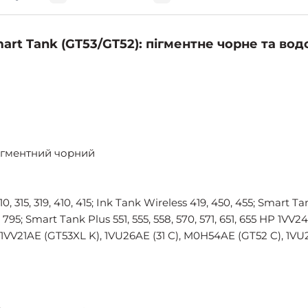
art Tank (GT53/GT52): пігментне чорне та во
Пігментний чорний
15, 319, 410, 415; Ink Tank Wireless 419, 450, 455; Smart Tank 5
90, 795; Smart Tank Plus 551, 555, 558, 570, 571, 651, 655 HP 1V
 1VV21AE (GT53XL K), 1VU26AE (31 С), M0H54AE (GT52 C), 1VU