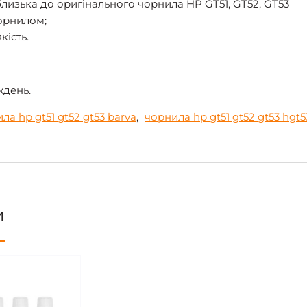
лизька до оригінального чорнила HP GT51, GT52, GT53
чорнилом;
кість.
ждень.
ла hp gt51 gt52 gt53 barva
,
чорнила hp gt51 gt52 gt53 hgt
и