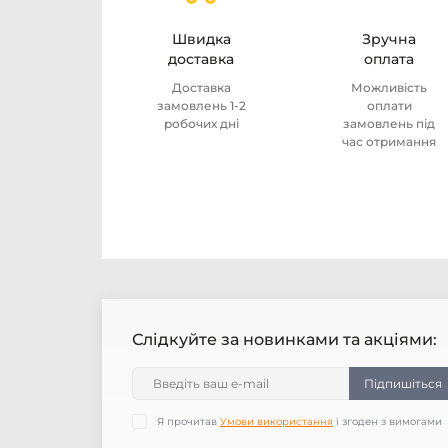
Швидка
Зручна
доставка
оплата
Доставка
Можливість
замовлень 1-2
оплати
робочих дні
замовлень під
час отримання
Слідкуйте за новинками та акціями:
Підпишіться
Я прочитав
Умови використання
і згоден з вимогами