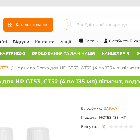
Каталог товарів
Блог
Особистий ка
айті
Відгуки
Контакти
Акції
 КАРТРИДЖІ
БРОШУВАННЯ ТА ЛАМІНАЦІЯ
КАНЦЕЛЯРІЯ
В
GT53
Чорнила Barva для HP GT53, GT52 (4 по 135 мл) пігмен
для HP GT53, GT52 (4 по 135 мл) пігмент, вод
Виробник:
BARVA
Модель:
HGT53-135-MP
Відгуки:
(0)