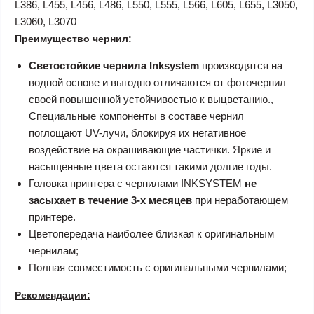
L386, L455, L456, L486, L550, L555, L566, L605, L655, L3050,
L3060, L3070
Преимущество чернил:
Светостойкие чернила Inksystem
производятся на
водной основе и выгодно отличаются от фоточернил
своей повышенной устойчивостью к выцветанию.,
Специальные компоненты в составе чернил
поглощают UV-лучи, блокируя их негативное
воздействие на окрашивающие частички. Яркие и
насыщенные цвета остаются такими долгие годы.
Головка принтера с чернилами INKSYSTEM
не
засыхает в течение 3-х месяцев
при неработающем
принтере.
Цветопередача наиболее близкая к оригинальным
чернилам;
Полная совместимость с оригинальными чернилами;
Рекомендации: