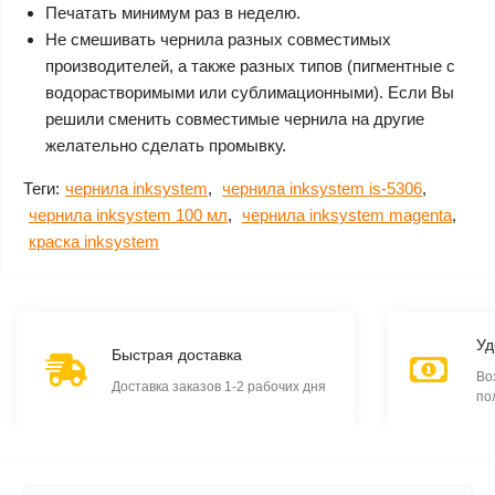
Печатать минимум раз в неделю.
Не смешивать чернила разных совместимых
производителей, а также разных типов (пигментные с
водорастворимыми или сублимационными). Если Вы
решили сменить совместимые чернила на другие
желательно сделать промывку.
Теги:
чернила inksystem
,
чернила inksystem is-5306
,
чернила inksystem 100 мл
,
чернила inksystem magenta
,
краска inksystem
Уд
Быстрая доставка
Во
Доставка заказов 1-2 рабочих дня
по