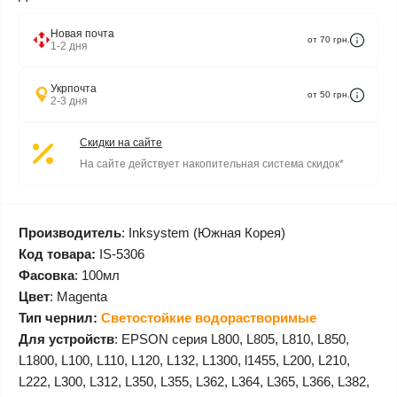
Новая почта
от 70 грн.
1-2 дня
Укрпочта
от 50 грн.
2-3 дня
Скидки на сайте
На сайте действует накопительная система скидок*
Производитель
: Inksystem (Южная Корея)
Код товара:
IS-5306
Фасовка
: 100мл
Цвет
: Magenta
Тип чернил:
Светостойкие водорастворимые
Для устройств
: EPSON серия L800, L805, L810, L850,
L1800, L100, L110, L120, L132, L1300, l1455, L200, L210,
L222, L300, L312, L350, L355, L362, L364, L365, L366, L382,