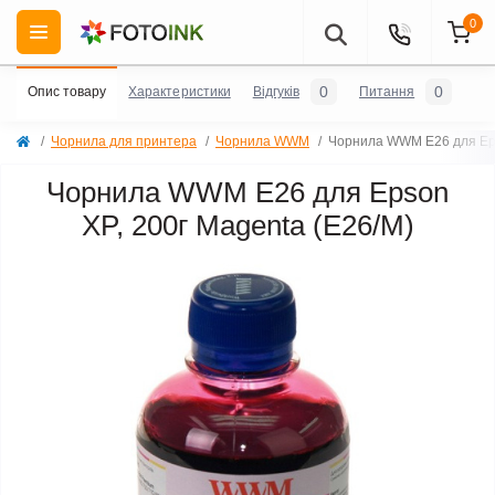
0
0
0
Опис товару
Характеристики
Відгуків
Питання
Чорнила для принтера
Чорнила WWM
Чорнила WWM E26 для Eps
Чорнила WWM E26 для Epson
XP, 200г Magenta (E26/M)