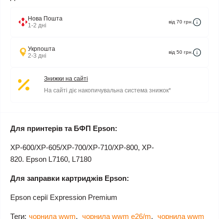
Нова Пошта
від 70 грн.
1-2 дні
Укрпошта
від 50 грн.
2-3 дні
Знижки на сайті
На сайті діє накопичувальна система знижок*
Для принтерів та БФП Epson:
XP-600/XP-605/XP-700/XP-710/XP-800, XP-
820. Epson L7160, L7180
Для заправки картриджів Epson:
Epson серії Expression Premium
Теги:
чорнила wwm
,
чорнила wwm e26/m
,
чорнила wwm