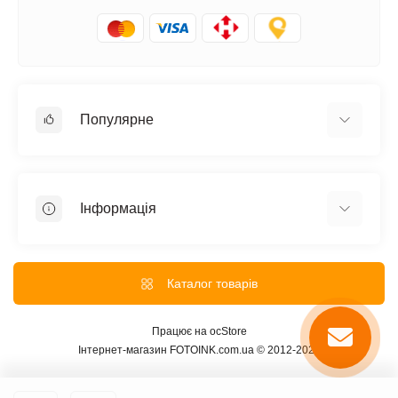
Популярне
Фотопапір
Фотопапір Colorway
Інформація
Фотопапір Galaxy
Чорнила Epson оригінальні
Про нас
Картриджі Canon
Доставка та Оплата
Каталог товарів
Плівка для ламінування А4
Обмін та повернення
Обкладинки, пружини
Знижки на сайті
Працює на
ocStore
Офісний папір
Інтернет-магазин FOTOINK.com.ua © 2012-2026
Розпродаж
Полотно в рулонах
Зворотній зв’язок