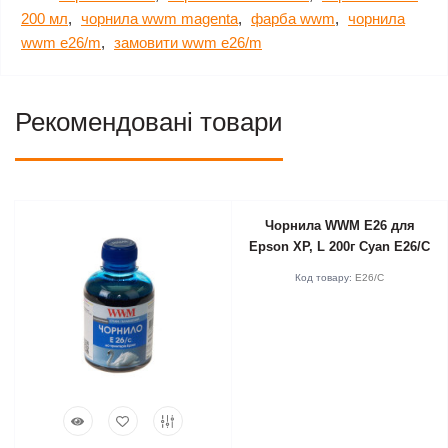
200 мл
,
чорнила wwm magenta
,
фарба wwm
,
чорнила
wwm e26/m
,
замовити wwm e26/m
Рекомендовані товари
Чорнила WWM E26 для
Epson XP, L 200г Cyan E26/C
Код товару:
E26/C