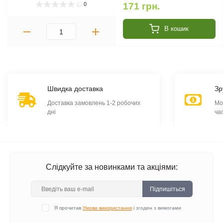
0
171 грн.
В кошик
Швидка доставка
Зр
Доставка замовлень 1-2 робочих
Мо
дні
ча
Слідкуйте за новинками та акціями:
Підпишіться
Я прочитав
Умови використання
і згоден з вимогами