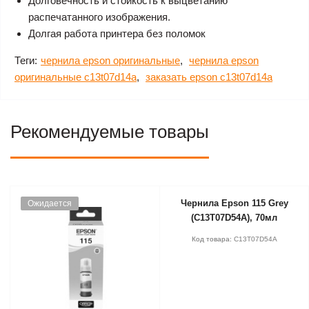
Долговечность и стойкость к выцветанию
распечатанного изображения.
Долгая работа принтера без поломок
Теги:
чернила epson оригинальные
,
чернила epson
оригинальные c13t07d14a
,
заказать epson c13t07d14a
Рекомендуемые товары
Чернила Epson 115 Grey
Ожидается
(C13T07D54A), 70мл
Код товара:
C13T07D54A