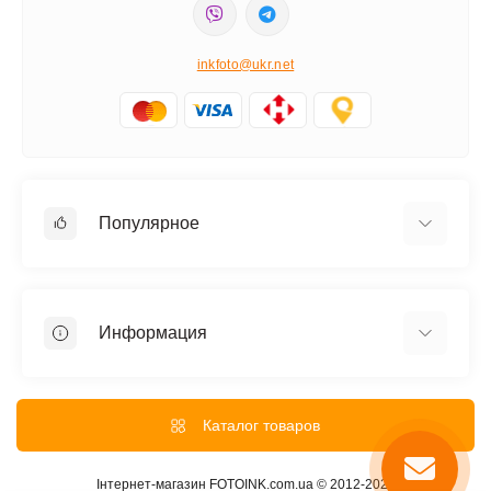
inkfoto@ukr.net
Популярное
Фотобумага
Фотобумага Colorway
Информация
Фотобумага Galaxy
Чернила Epson оригинальные
О нас
Картриджи Canon
Доставка и Оплата
Каталог товаров
Пленка для ламинирования А4
Обмен и возврат
Обложки, пружины
Скидки на сайте
Інтернет-магазин FOTOINK.com.ua © 2012-2026