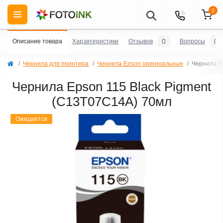
0
0
0
Описание товара
Характеристики
Отзывов
Вопросы
Чернила для принтера
Чернила Epson оригинальные
Чернила E
Чернила Epson 115 Black Pigment
(C13T07C14A) 70мл
Ожидается